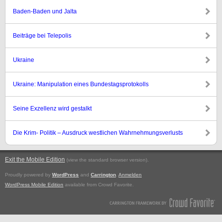
Baden-Baden und Jalta
Beiträge bei Telepolis
Ukraine
Ukraine: Manipulation eines Bundestagsprotokolls
Seine Exzellenz wird gestalkt
Die Krim- Politik – Ausdruck westlichen Wahrnehmungsverlusts
Exit the Mobile Edition
.
(view the standard browser version)
Proudly powered by
WordPress
and
Carrington
.
Anmelden
WordPress Mobile Edition
available from Crowd Favorite.