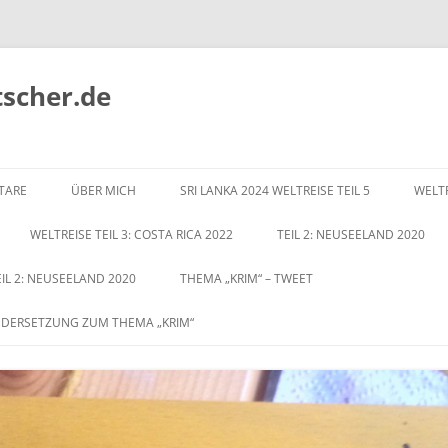
tscher.de
Zum
Inhalt
TARE
ÜBER MICH
SRI LANKA 2024 WELTREISE TEIL 5
WELTR
springen
WELTREISE TEIL 3: COSTA RICA 2022
TEIL 2: NEUSEELAND 2020
EIL 2: NEUSEELAND 2020
THEMA „KRIM“ – TWEET
NDERSETZUNG ZUM THEMA „KRIM“