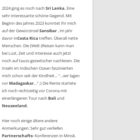
2024 ging es noch nach
Sri Lanka.
Eine
sehr interessante schöne Gegend. Mit
Beginn des Jahres 2023 konntet Ihr mich
auf der Gewürzinsel
Sansibar
, im Jahr
davor in
Costa Rica
treffen. Überall nette
Menschen. Die (Welt-)Reisen kann man
bei Lust, Zeit und Interesse auch jetzt
noch auf tauss-gezwitscher nachlesen. Die
Inseln im Indischen Ozean faszinierten
mich schon seit der Kindheit… “…wir lagen
vor
Madagaskar
…“ ;) Die Rente startete
ich noch rechtzeitig vor Corona mit
einerlängeren Tour nach
Bali
und
Neuseeland.
Hier noch einige ältere andere
Anmerkungen: Sehr gut verliefen
Partnerschafts-
Konferenzen in Minsk.