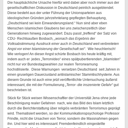
Die hauptsächliche Ursache hierfür wird dabei aber noch immer aus der
gesellschaftlichen Diskussion in Deutschland peinlich ausgeblendet.
Diese besteht aus der unter Führung der Unionsparteien aus
ideologischen Gründen jahrzehntelang gepflegten Behauptung,
„Deutschland sei kein Einwanderungsland.“ Nun sind aber eben
Menschen islamischen Glaubens bei uns zwischenzeitlich über
Generationen hinweg zugewandert. Dazu passt „treffend“ der Satz von
CDU- Rechtsaußen Bosbach,
„wonach das Ergebnis der
Volksabstimmung Ausdruck einer auch in Deutschland weit verbreiteten
Angst vor einer Islamisierung der Gesellschaft sei“
. Wie heuchlerisch!
Wie verlogen! An dieser Angst schürte Bosbach bis heute kräftig mit,
indem auch er jedes „Terrorvideo“ eines spätpubertierenden „Islamisten“
nicht nur vor Bundestagswahlen zur realen Terrorwarnung
hochstilisierte. Diese Warnungen versetzen Deutschland seit Jahren in
einen gruseligen Dauerzustand antiislamischer Stammtischhysterie. Aus
diesem Grunde ist auch eine jetzt veröffentlichte Untersuchung äußerst
interessant, die mit der Formulierung
„Terror- die inszenierte Gefahr“
gut
beschrieben ist.
Stück für Stück weisen Wissenschaftler der Universität Jena ohne jede
Beschönigung realer Gefahren nach, wie das Bild des Islam letztlich
durch die Berichterstattung über religiös verbrämten Terrorismus geprägt
wird. Thematisiert werden, so der Kommunikationspsychologe Professor
Frindte, nicht die Ursachen von Terror, sondern die Massnahmen gegen
ihn. Und hier wird es interessant: Fremdenfeindlich eingestellte