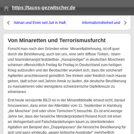
https://tauss-gezwitscher.de
Adnan und Emin seit Juli in Haft
Informationsfreiheit und
Mautvertrag
Von Minaretten und Terrorismusfurcht
Forscht man nach den Gründen einer Minarettablehnung, ist oft quer
durch die Bevölkerung, auch bei uns, eine sehr diffuse Türken,- Islam-
und Islamistenangst feststellbar. „Hassprediger“ in deutschen Moscheen
scheinen offensichtlich Freitag für Freitag in Deutschland zum heiligen
Krieg aufzurufen und der Beobachter wundert sich, dass die solcherart
Agitierten anschliessend gemütlich Tee trinken oder friedlich nach Hause
gehen, statt schon seit Jahren Amok zu laufen, die deutsche Bevölkerung
zu massakrieren oder wenigstens schweizerische Gipfelkreuze zu
eliminieren.
Erst heute versäumte BILD es in der Minarettdebatte erneut nicht, darauf
hinzuweisen, dass einer der Attentäter vom 11. September in Hamburg
„die Moschee“ (mit oder ohne Türmchen?) besuchte. Es ist erst wenige
Jahre her, dass der hessliche Ministerpräsident Roland Koch mit einer
an Verlogenheit und Falschdarstellungen kaum zu überbietenden
Agitation am Beispiel des „Doppelpasses“ die hessische Bevölkerung für
sich und ganz eindeutig „gegen türkische Ausländer“ mehrheitlich