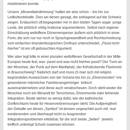
mobilisieren konnte.
Unsere „Minarettabstimmung“ hatten wir also schon – bis hin zur
Leitkulturdebatte. Dies sei denen gesagt, die anklagend auf die Schweiz
zeigen. Erstaunlich oft begegneten mir in den letzten Tagen sogar junge
Leute, die plötzlich völlig irrational argumentieren. Selbst nach eigener
Einschätzung weltoffene Dönerverspeiser äußern sich plötzlich in einer
Form, die sich nur nur noch in Sprachgewandtheit und Rechtschreibung
vom einfachen brandenburgischen Dorfnazi unterscheidet.
„Passt nicht
hierher“
ist ein oft gebrauchtes Argument.
Wer aber legt bitte in einer pluralen weltoffenen Gesellschaft in der Mitte
Europas heute fest, was passt und was nicht hierher passt? Der Turm an
der Moschee, der Punk auf dem Marktplatz, der frühstückende Flashmob
in Braunschweig? Natürlich darf und muss (!) man sich mit religiös
begründeten Auswüchsen von der Scharia bis hin zu „Ehrenmorden“ irre
gewordener männlicher Familienangehöriger kritisch
auseinandersetzen und diese auch verabscheuen. Doch steht weder die
Moschee noch ein Minarett für Terrorismus, Ehrenmorde oder fehlende
Integration. Beide stehen so wenig dafür, wie der katholische
Dorfkirchturm heute für Hexenverbrennungen steht. Die Aufgeregtheit
der Debatte um dieses „Symbol“ ist dessen ungeachtet auch mit real
existierenden und überhaupt nicht zu leugnenden
Integrationsproblemen erklärbar, für die sich beide „Seiten“ jeweils
trefflich unterlegt Schuld zuweisen können.