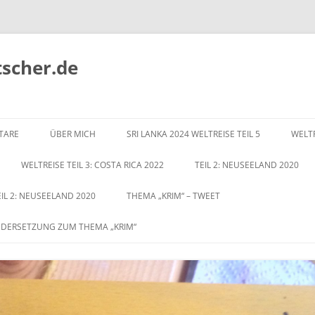
tscher.de
Zum
Inhalt
TARE
ÜBER MICH
SRI LANKA 2024 WELTREISE TEIL 5
WELTR
springen
WELTREISE TEIL 3: COSTA RICA 2022
TEIL 2: NEUSEELAND 2020
EIL 2: NEUSEELAND 2020
THEMA „KRIM“ – TWEET
NDERSETZUNG ZUM THEMA „KRIM“