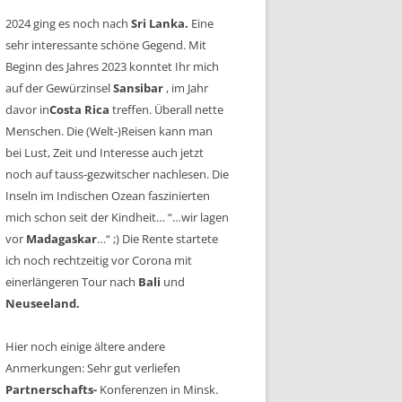
2024 ging es noch nach
Sri Lanka.
Eine
sehr interessante schöne Gegend. Mit
Beginn des Jahres 2023 konntet Ihr mich
auf der Gewürzinsel
Sansibar
, im Jahr
davor in
Costa Rica
treffen. Überall nette
Menschen. Die (Welt-)Reisen kann man
bei Lust, Zeit und Interesse auch jetzt
noch auf tauss-gezwitscher nachlesen. Die
Inseln im Indischen Ozean faszinierten
mich schon seit der Kindheit… “…wir lagen
vor
Madagaskar
…“ ;) Die Rente startete
ich noch rechtzeitig vor Corona mit
einerlängeren Tour nach
Bali
und
Neuseeland.
Hier noch einige ältere andere
Anmerkungen: Sehr gut verliefen
Partnerschafts-
Konferenzen in Minsk.