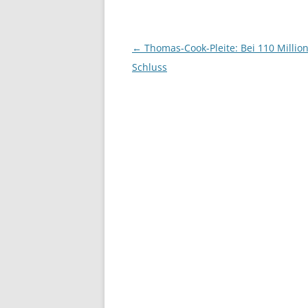
Beitrags-
←
Thomas-Cook-Pleite: Bei 110 Million
Navigation
Schluss